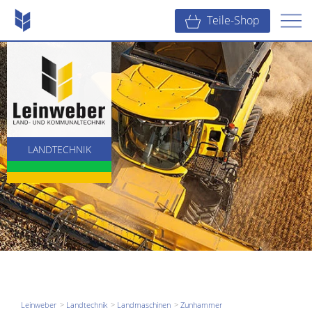
Teile-Shop
LANDTECHNIK
KOMMUNALTECHNIK
BAUTECHNIK
Leinweber
Landtechnik
Landmaschinen
Zunhammer