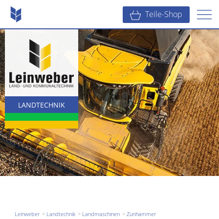
Teile-Shop
LANDTECHNIK
KOMMUNALTECHNIK
BAUTECHNIK
Leinweber
Landtechnik
Landmaschinen
Zunhammer