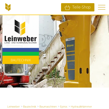
Teile-Shop
LANDTECHNIK
KOMMUNALTECHNIK
BAUTECHNIK
Leinweber
Bautechnik
Baumaschinen
Epiroc
Hydraulikhämmer