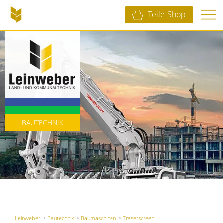
Teile-Shop
LANDTECHNIK
KOMMUNALTECHNIK
BAUTECHNIK
Leinweber
Bautechnik
Baumaschinen
Traserscreen